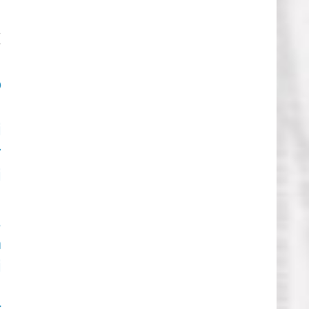
E
:
o
i
r
i
a
n
i