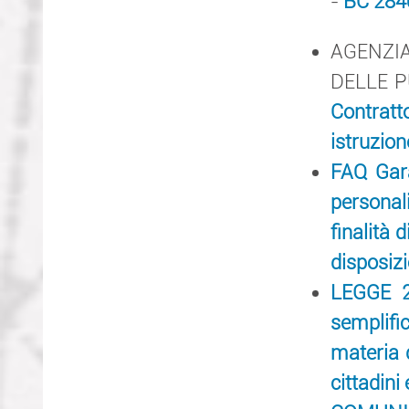
-
BC 2840
AGENZI
DELLE 
Contratt
istruzion
FAQ Gara
personali
finalità 
disposiz
LEGGE 2 
semplific
materia d
cittadini