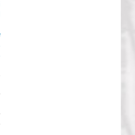
i
l
e
a
a
.
°
e
.
e
o
a