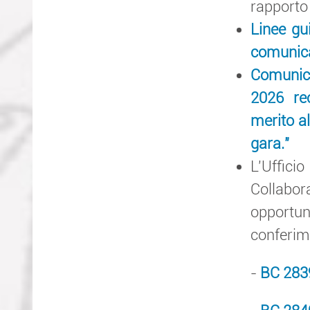
rapporto 
Linee gui
comunicaz
Comunica
2026 rec
merito al
gara."
L'Uffic
Collabor
opportuni
conferim
-
BC 2839