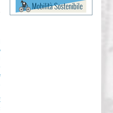
l
o
i
)
e
a
E
: