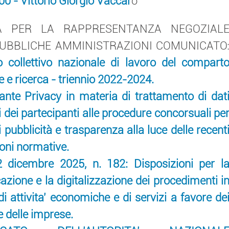
0 - Vittorio Giorgio Vaccar
o
A PER LA RAPPRESENTANZA NEGOZIAL
PUBBLICHE AMMINISTRAZIONI COMUNICATO
o collettivo nazionale di lavoro del compart
e e ricerca - triennio 2022-2024.
nte Privacy in materia di trattamento di dat
 dei partecipanti alle procedure concorsuali pe
di pubblicità e trasparenza alla luce delle recent
ioni normative.
dicembre 2025, n. 182: Disposizioni per l
azione e la digitalizzazione dei procedimenti i
i attivita' economiche e di servizi a favore de
 e delle imprese.