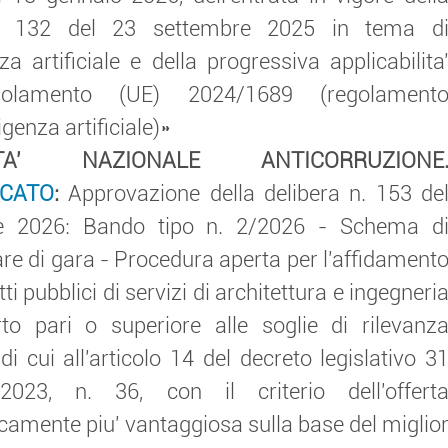
. 132 del 23 settembre 2025 in tema d
nza artificiale e della progressiva applicabilita
golamento (UE) 2024/1689 (regolament
ligenza artificiale)»
ITA' NAZIONALE ANTICORRUZIONE
CATO
:
Approvazione della delibera n. 153 de
le 2026: Bando tipo n. 2/2026 - Schema d
are di gara - Procedura aperta per l'affidament
tti pubblici di servizi di architettura e ingegneri
to pari o superiore alle soglie di rilevanz
i cui all'articolo 14 del decreto legislativo 3
023, n. 36, con il criterio dell'offert
amente piu' vantaggiosa sulla base del miglio