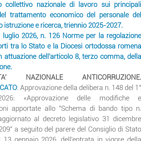
o collettivo nazionale di lavoro sui principal
del trattamento economico del personale de
istruzione e ricerca, triennio 2025-2027.
luglio 2026, n. 126 Norme per la regolazion
orti tra lo Stato e la Diocesi ortodossa romen
 in attuazione dell'articolo 8, terzo comma, dell
one.
ITA' NAZIONALE ANTICORRUZIONE
CATO
: Approvazione della delibera n. 148 del 1
2026: «Approvazione delle modifiche 
ioni apportate allo "Schema di bando tipo n
ggiornato al decreto legislativo 31 dicembr
209" a seguito del parere del Consiglio di Stat
l 13 gennaio 2026, dell'entrata in vigore dell