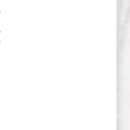
e
o
n
i
e
a
l