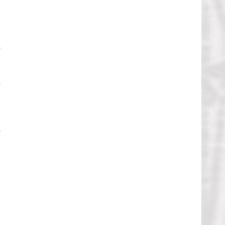
i
'
o
.
l
i
o
a
a
1
a
r