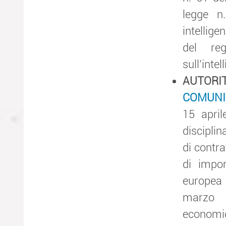
legge n
intellige
del re
sull'intel
AUTOR
COMUNI
15 apri
disciplin
di contra
di impor
europea d
marzo 2
economic