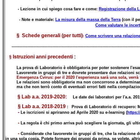
- Lezione in cui spiego cosa fare e come:
Registrazione della L
- Note e materiale:
La misura della massa della Terra
(con il p
Come valutare le incer
§
Schede generali (per tutti)
:
Come scrivere una relazion
----------------------------------------------------------------------------------
§
Istruzioni anni precedenti
:
La prova di Laboratorio è obbligatoria per poter sostenere l'es
Lavorerete in gruppi di tre e dovrete presentare due relazioni scri
Emergenza Cvirus: per il 2020 l'esperienza sarà una sola, verrà f
Le relazioni sono obbligatorie ma non concorrono a determinare il 
ma che non terrò conto di eventuali errori fatti nella compilazione
§
Lab a.a. 2019-2020:
Le date dei laboratori per l'a.a. 20
§
Lab a.a. 2018-2019
:
Prova di Laboratorio di recupero: Me
-
Le iscrizioni si apriranno ad Aprile 2020 su e-learning (
https:
-
La regola è chi primo arriva può scegliere la giornata, gli ult
-
Considerate che lavorerete in gruppi di tre, che la relazio
in una sola copia. Potete formare dei gruppi da prima, se volete, alt