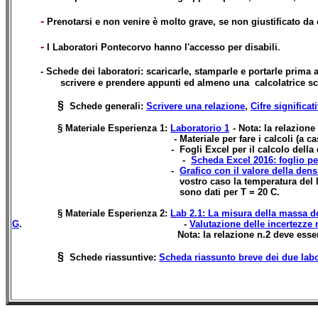
-
Prenotarsi e non venire è molto grave
, se non giustificato da
-
I Laboratori Pontecorvo hanno l'accesso per disabili
.
- Schede dei laboratori: scaricarle, stamparle e portarle prima a
scrivere e prendere appunti ed almeno una calcolatrice scienti
§
Schede generali:
Scrivere una relazione
,
Cifre significat
§ Materiale Esperienza 1:
Laboratorio 1
- Nota: la relazion
- Materiale per fare i calcoli (a casa
- Fogli Excel per il calcolo della densità (PRIM
-
Scheda Excel 2016: foglio per
-
Grafico con il valore della den
vostro caso la temperatura del laboratorio era tale d
sono dati per T = 20 C.
§ Materiale Esperienza 2:
Lab 2.1: La misura della massa de
G
. -
Valutazione delle incertezze 
Nota: la relazione n.2 deve esser
§
Schede riassuntive:
Scheda riassunto breve dei due labo