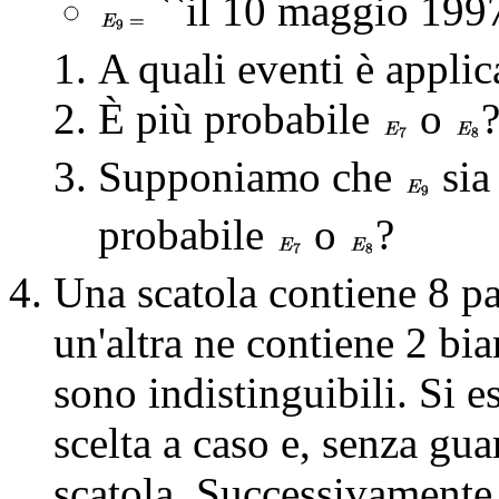
``il 10 maggio 1997
A quali eventi è applic
È più probabile
o
Supponiamo che
sia
probabile
o
?
Una scatola contiene 8 pa
un'altra ne contiene 2 bi
sono indistinguibili. Si e
scelta a caso e, senza guar
scatola. Successivamente 