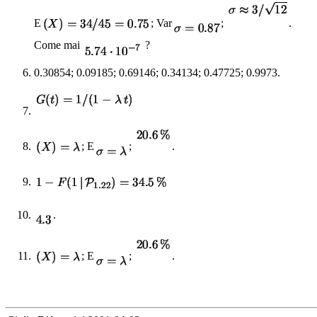
E
;
Var
;
.
Come mai
?
0.30854; 0.09185; 0.69146; 0.34134; 0.47725; 0.9973.
;
E
;
.
.
;
E
;
.