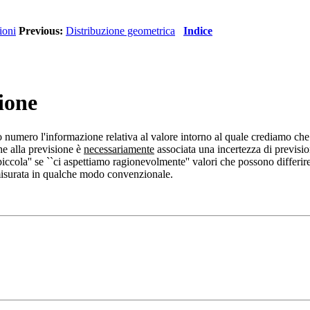
ioni
Previous:
Distribuzione geometrica
Indice
sione
 numero l'informazione relativa al valore intorno al quale crediamo che 
he alla previsione è
necessariamente
associata una incertezza di previsio
piccola'' se ``ci aspettiamo ragionevolmente'' valori che possono differire
misurata in qualche modo convenzionale.