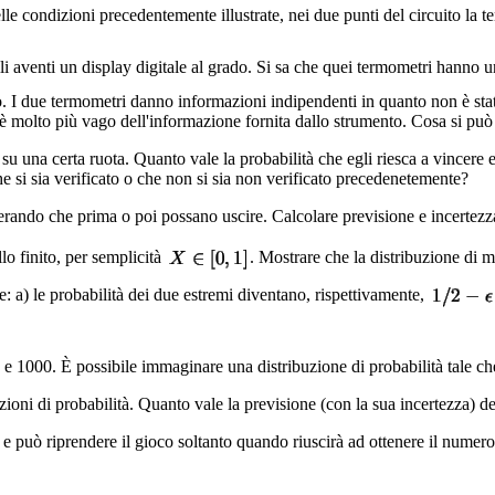
 condizioni precedentemente illustrate, nei due punti del circuito la tens
aventi un display digitale al grado. Si sa che quei termometri hanno un
. I due termometri danno informazioni indipendenti in quanto non è stato
e è molto più vago dell'informazione fornita dallo strumento. Cosa si può
su una certa ruota. Quanto vale la probabilità che egli riesca a vincere 
e si sia verificato o che non si sia non verificato precedenetemente?
erando che prima o poi possano uscire. Calcolare previsione e incertezz
lo finito, per semplicità
. Mostrare che la distribuzione di m
se: a) le probabilità dei due estremi diventano, rispettivamente,
0 e 1000. È possibile immaginare una distribuzione di probabilità tale c
uzioni di probabilità. Quanto vale la previsione (con la sua incertezza) del
'' e può riprendere il gioco soltanto quando riuscirà ad ottenere il numer