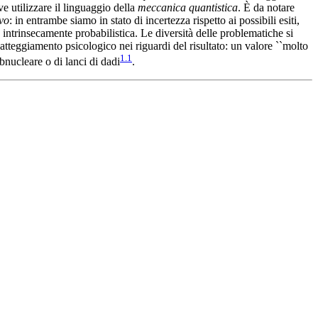
ve utilizzare il linguaggio della
meccanica quantistica
. È da notare
ivo
: in entrambe siamo in stato di incertezza rispetto ai possibili esiti,
 intrinsecamente probabilistica. Le diversità delle problematiche si
ro atteggiamento psicologico nei riguardi del risultato: un valore ``molto
1.1
ubnucleare o di lanci di dadi
.