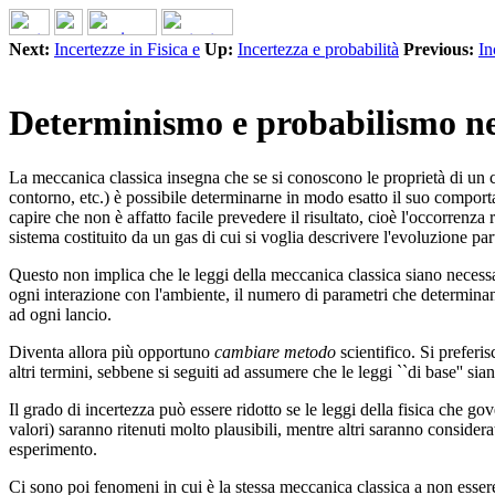
Next:
Incertezze in Fisica e
Up:
Incertezza e probabilità
Previous:
In
Determinismo e probabilismo nei
La meccanica classica insegna che se si conoscono le proprietà di un cor
contorno, etc.) è possibile determinarne in modo esatto il suo comport
capire che non è affatto facile prevedere il risultato, cioè l'occorrenza
sistema costituito da un gas di cui si voglia descrivere l'evoluzione pa
Questo non implica che le leggi della meccanica classica siano necessar
ogni interazione con l'ambiente, il numero di parametri che determinano 
ad ogni lancio.
Diventa allora più opportuno
cambiare metodo
scientifico. Si preferis
altri termini, sebbene si seguiti ad assumere che le leggi ``di base'' sia
Il grado di incertezza può essere ridotto se le leggi della fisica che go
valori) saranno ritenuti molto plausibili, mentre altri saranno considerat
esperimento.
Ci sono poi fenomeni in cui è la stessa meccanica classica a non essere