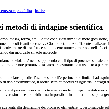
certezza e probabilità
Indice
 metodi di indagine scientifica
po (massa, forma, etc.), le sue condizioni iniziali di moto (posizione, v
amento negli istanti successivi. Ciò nonostante, è sufficiente analizzare
 rispettivamente di testa/croce o di un certo numero impresso nella faccia 
rtendo dai moti delle singole molecole.
iamente violate. Anche supponendo che il tipo di processo sia tale che, 
il moto rende proibitivo sia calcolare esattamente il risultato a partire d
ce rinunciare a predire l'esatto esito dell'esperimento e limitarsi ad esprim
no di tipo deterministico, il nostro
stato di incertezza
riguardo i dettagli 
vernano il processo sono ben note e se le condizioni sperimentali sono sott
i inverosimili, se non addirittura impossibili. In altri termini, si parla 
 adeguata alla descrizione del processo elementare. Questo succede sulle