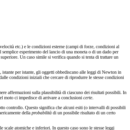
elocità etc.) e le condizioni esterne (campi di forze, condizioni al
 il semplice esperimento del lancio di una moneta o di un dado per
superiore. Un caso simile si verifica quando si tenta di trattare un
istante per istante, gli oggetti obbediscano alle leggi di Newton in
alle condizioni iniziali che cercare di riprodurre le stesse condizioni
ere affermazioni sulla plausibilità di ciascuno dei risultati possibili. In
del moto ci impedisce di arrivare a conclusioni
certe
.
o controllo. Questo significa che alcuni esiti (o intervalli di possibili
genericamente della
probabilità
di un possibile risultato di un certo
 scale atomiche e inferiori. In questo caso sono le stesse leggi