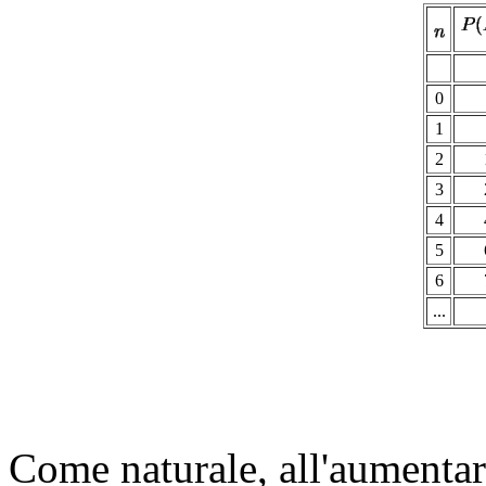
0
1
2
3
4
5
6
...
Come naturale, all'aumentar