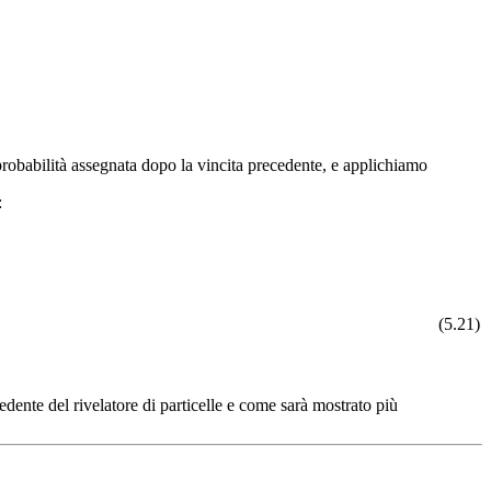
probabilità assegnata dopo la vincita precedente, e applichiamo
:
(5.21)
cedente del rivelatore di particelle e come sarà mostrato più