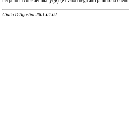
nei punti in cui è definita
(e i valori negli altri punti sono ottenu
Giulio D'Agostini 2001-04-02