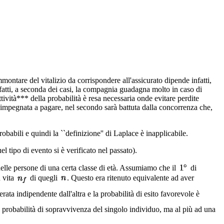
montare del vitalizio da corrispondere all'assicurato dipende infatti,
Infatti, a seconda dei casi, la compagnia guadagna molto in caso di
ività*** della probabilità è resa necessaria onde evitare perdite
è impegnata a pagare, nel secondo sarà battuta dalla concorrenza che,
abili e quindi la ``definizione'' di Laplace è inapplicabile.
l tipo di evento si è verificato nel passato).
delle persone di una certa classe di età. Assumiamo che il
di
 vita
di quegli
. Questo era ritenuto equivalente ad aver
ata indipendente dall'altra e la probabilità di esito favorevole è
a probabilità di sopravvivenza del singolo individuo, ma al più ad una