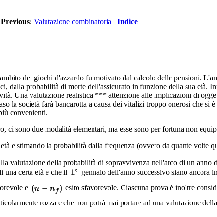
Previous:
Valutazione combinatoria
Indice
'ambito dei giochi d'azzardo fu motivato dal calcolo delle pensioni. L'am
ici, dalla probabilità di morte dell'assicurato in funzione della sua età. 
tà. Una valutazione realistica *** attenzione alle implicazioni di oggett
o la società farà bancarotta a causa dei vitalizi troppo onerosi che si 
 più convenienti.
, ci sono due modalità elementari, ma esse sono per fortuna non equiprob
 età e stimando la probabilità dalla frequenza (ovvero da quante volte que
lla valutazione della probabilità di sopravvivenza nell'arco di un anno 
i una certa età e che il
gennaio dell'anno successivo siano ancora in
vorevole e
esito sfavorevole. Ciascuna prova è inoltre consider
articolarmente rozza e che non potrà mai portare ad una valutazione dell