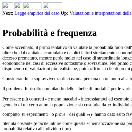
Next:
Legge empirica del caso
Up:
Valutazioni e interpretazioni della
Probabilità e frequenza
Come accennato, il primo tentativo di valutare la probabilità fuori dall
oltre che dal capitale accumulato e da altri fattori strettamente econom
decesso prematuro, mentre perde molto nel caso di straordinaria longevi
economiche nei casi di eccessive sottostime o sovrastime. Nel primo cas
disponendo di valutazioni più realistiche, potrà offrire ai clienti premi
Considerando la sopravvivenza di ciascuna persona da un anno all'altro
Il problema fu risolto compilando delle tabelle di mortalità per le varie
Per essere più concreti - e meno macabri - interessiamoci ad esempio a
gennaio di un certo anno la popolazione sia costituita da
individui d
compiuto
esperimenti - o
prove
- dei quali
hanno dato esito fa
ritenuta costante (è facile intuire come questa schematizzazione sia p
probabilità relativa all'individuo tipo).