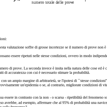
ioni:
e questa valutazione soffre di grosse incertezze se il numero di prove non 
possano essere ripetuti nelle stesse condizioni, ovvero in modo indipenden
ero di prove. La seconda invece è insita nella natura delle cose ed è com
miti di accuratezza con cui è necessario stimare la probabilità.
con un ampio margine di arbitrarietà, se l'ipotesi di ``stesse condizioni'
vvisamente un'epidemia o se, al contrario, migliorate condizioni di vita
a essere in contrasto con la non - o scarsa - ripetibilità del fenomeno s
 avrebbe, ad esempio, affermare che al 95% di probabilità una navicella 
to sulla frequenza?