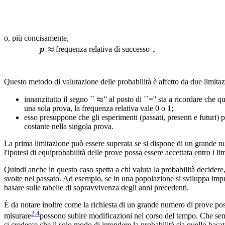
o, più concisamente,
frequenza relativa di successo
Questo metodo di valutazione delle probabilità è affetto da due limitaz
innanzitutto il segno ``
'' al posto di ``='' sta a ricordare ch
una sola prova, la frequenza relativa vale 0 o 1;
esso presuppone che gli esperimenti (passati, presenti e futuri) 
costante nella singola prova.
La prima limitazione può essere superata se si dispone di un grande num
l'ipotesi di equiprobabilità delle prove possa essere accettata entro i li
Quindi anche in questo caso spetta a chi valuta la probabilità decidere, 
svolte nel passato. Ad esempio, se in una popolazione si sviluppa impro
basare sulle tabelle di sopravvivenza degli anni precedenti.
È da notare inoltre come la richiesta di un grande numero di prove poss
2.4
misurare
possono subire modificazioni nel corso del tempo. Che senso
si credesse che il solo modo di intendere la probabilità sia quello basa