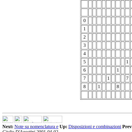
0
1
2
3
4
5
1
6
1
7
1
7
8
1
8
Next:
Note su nomenclatura e
Up:
Disposizioni e combinazioni
Prev
Giulio D'Agostini 2001-04-02