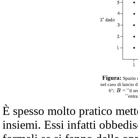
Figura:
Spazio 
nel caso di lancio 
6'';
= ``il s
``entra
È spesso molto pratico mette
insiemi. Essi infatti obbedi