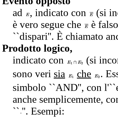
Evento opposto
ad
, indicato con
(si i
è vero segue che
è falso
``dispari''. È chiamato 
Prodotto logico,
indicato con
(si inc
sono veri
sia
che
. Es
simbolo ``AND'', con l'``
anche semplicemente, con
``
''. Esempi: