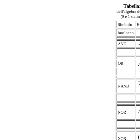
Tabella
dell'algebra d
(0 e 1 stann
Simbolo
E
booleano
AND
OR
NAND
NOR
XOR