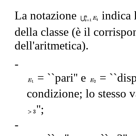
La notazione
indica 
della classe (è il corris
dell'aritmetica).
-
= ``pari'' e
= ``disp
condizione; lo stesso 
'';
-