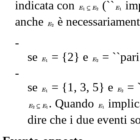
indicata con
(``
im
anche
è necessariament
-
se
= {2} e
= ``pari
-
se
= {1, 3, 5} e
= `
. Quando
impli
dire che i due eventi 