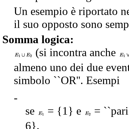
Un esempio è riportato n
il suo opposto sono semp
Somma logica:
(si incontra anche
almeno uno dei due eventi
simbolo ``OR''. Esempi
-
se
= {1} e
= ``pari
6}.