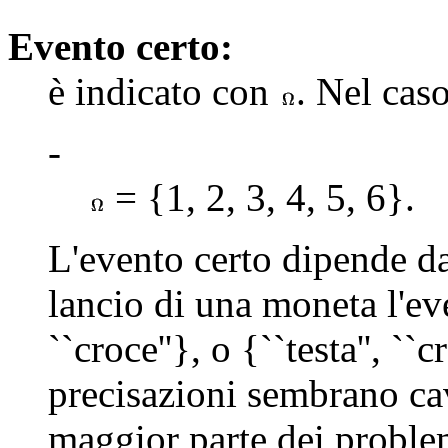
Evento certo:
è indicato con
. Nel cas
-
= {1, 2, 3, 4, 5, 6}.
L'evento certo dipende d
lancio di una moneta l'eve
``croce''}, o {``testa'', ``
precisazioni sembrano cav
maggior parte dei problem