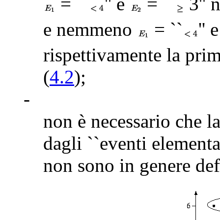
= ``
'' e
= ``
3'' 
e nemmeno
= ``
'' 
rispettivamente la pri
(
4.2
);
-
non è necessario che l
dagli ``eventi elementa
non sono in genere defi