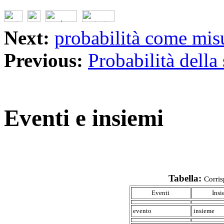
Next:
probabilità come mis
Previous:
Probabilità dell
Eventi e insiemi
Tabella:
Corris
Eventi
Insi
evento
insieme