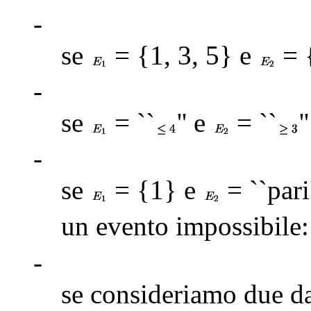
-
se
= {1, 3, 5} e
= 
-
se
= ``
'' e
= ``
'
-
se
= {1} e
= ``pari
un evento impossibile
-
se consideriamo due 