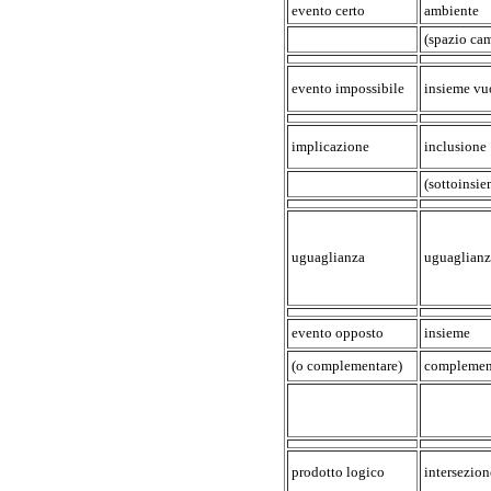
evento certo
ambiente
(spazio ca
evento impossibile
insieme vu
implicazione
inclusione
(sottoinsie
uguaglianza
uguaglianz
evento opposto
insieme
(o complementare)
complemen
prodotto logico
intersezion