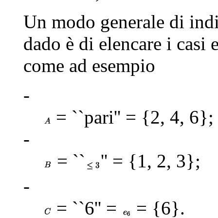
Un modo generale di indic
dado è di elencare i casi 
come ad esempio
-
= ``pari'' = {2, 4, 6};
-
= ``
'' = {1, 2, 3};
-
= ``6'' =
= {6}.