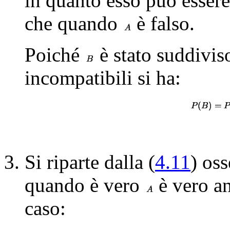
in quanto esso può esser
che quando
è falso.
Poiché
è stato suddiviso
incompatibili si ha:
Si riparte dalla (
4.11
) os
quando è vero
è vero a
caso: