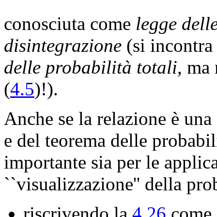
conosciuta come
legge dell
disintegrazione
(si incontr
delle probabilità totali
, ma
(
4.5
)!).
Anche se la relazione è una
e del teorema delle probabi
importante sia per le applic
``visualizzazione'' della pro
riscrivendo la
4.26
come