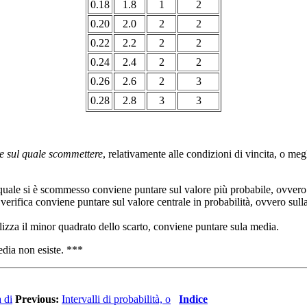
0.18
1.8
1
2
0.20
2.0
2
2
0.22
2.2
2
2
0.24
2.4
2
2
0.26
2.6
2
3
0.28
2.8
3
3
e sul quale scommettere
, relativamente alle condizioni di vincita, o me
ul quale si è scommesso conviene puntare sul valore più probabile, ovver
 verifica conviene puntare sul valore centrale in probabilità, ovvero su
alizza il minor quadrato dello scarto, conviene puntare sula media.
edia non esiste. ***
à di
Previous:
Intervalli di probabilità, o
Indice