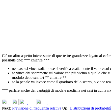
C'è un altro aspetto interessante di queste tre grandezze legato al
valor
possibile che: *** chiarire ***
nel caso si vinca soltanto se si verifica esattamente il valore s
se vince chi scommette sul valore che più vicino a quello che si
modulo dello scarto) ** chiarire **
se la penale va invece come il quadrato dello scarto, o vince re
*** parlare anche dei vantaggi di moda e mediana nei casi in cui la m
Next:
Previsione di frequenza relativa
Up:
Distribuzioni di probabilit