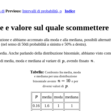
à di
Previous:
Intervalli di probabilità, o
Indice
e e valore sul quale scommettere
ione e abbiamo accennato alla moda e alla mediana, possibili alternative
(nel senso di 50di probabilità a sinistra e 50% a destra).
media. Anche parlando della distribuzione binomiale, abbiamo visto co
di media, moda e mediana al variare di
, avendo fissato
.
Tabella:
Confronto fra media, moda
e mediana per una distribuzione
binomiale avente
e per
diversi valori di
.
media
moda
mediana
0.16
1.6
1
1