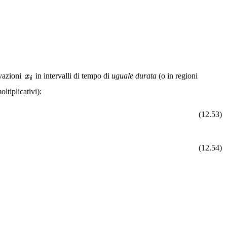
vazioni
in intervalli di tempo di
uguale durata
(o in regioni
ltiplicativi):
(12.53)
(12.54)