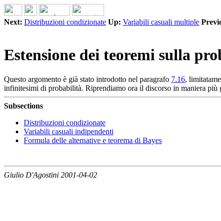
Next:
Distribuzioni condizionate
Up:
Variabili casuali multiple
Previ
Estensione dei teoremi sulla prob
Questo argomento è già stato introdotto nel paragrafo
7.16
, limitatame
infinitesimi di probabilità. Riprendiamo ora il discorso in maniera più
Subsections
Distribuzioni condizionate
Variabili casuali indipendenti
Formula delle alternative e teorema di Bayes
Giulio D'Agostini 2001-04-02