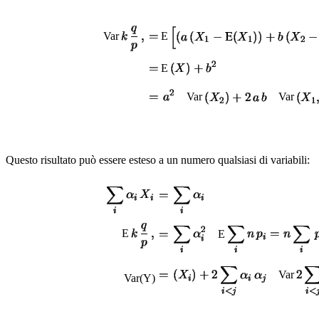
Var
E
E
Var
Var
Questo risultato può essere esteso a un numero qualsiasi di variabili:
E
E
Var
Var(Y)