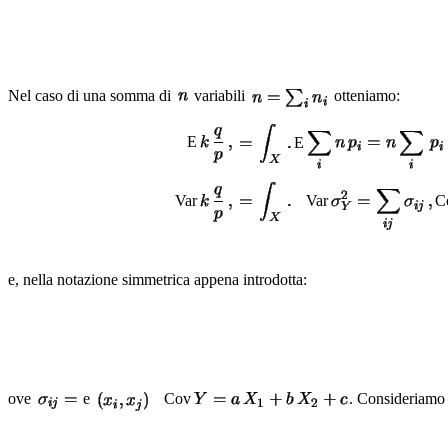
Nel caso di una somma di
variabili
otteniamo:
E
E
Var
Var
C
e, nella notazione simmetrica appena introdotta:
ove
e
Cov
. Consideriamo 