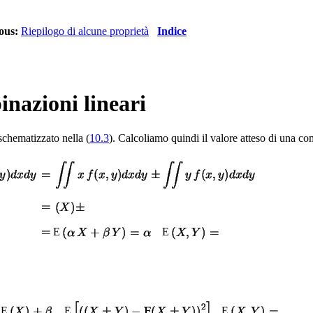
ous:
Riepilogo di alcune proprietà
Indice
inazioni lineari
schematizzato nella (
10.3
). Calcoliamo quindi il valore atteso di una co
E
E
E
E
E