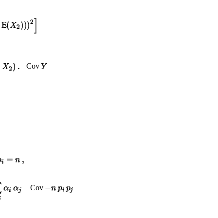
Cov
Cov