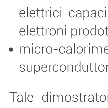
elettrici capac
elettroni prodo
micro-calori
superconduttor
Tale dimostrato