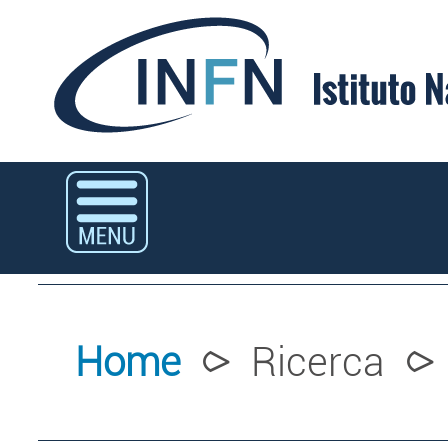
Home
⪧ Ricerca 